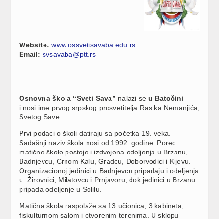
Website:
www.ossvetisavaba.edu.rs
Email:
svsavaba@ptt.rs
Osnovna škola “Sveti Sava”
nalazi se
u Batočini
i nosi ime prvog srpskog prosvetitelja Rastka Nemanjića,
Svetog Save.
Prvi podaci o školi datiraju sa početka 19. veka.
Sadašnji naziv škola nosi od 1992. godine. Pored
matične škole postoje i izdvojena odeljenja u Brzanu,
Badnjevcu, Crnom Kalu, Gradcu, Doborvodici i Kijevu.
Organizacionoj jedinici u Badnjevcu pripadaju i odeljenja
u: Žirovnici, Milatovcu i Prnjavoru, dok jedinici u Brzanu
pripada odeljenje u Solilu.
Matična škola raspolaže sa 13 učionica, 3 kabineta,
fiskulturnom salom i otvorenim terenima. U sklopu