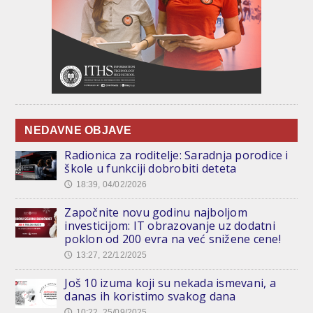
NEDAVNE OBJAVE
Radionica za roditelje: Saradnja porodice i
škole u funkciji dobrobiti deteta
18:39, 04/02/2026
🕔
Započnite novu godinu najboljom
investicijom: IT obrazovanje uz dodatni
poklon od 200 evra na već snižene cene!
13:27, 22/12/2025
🕔
Još 10 izuma koji su nekada ismevani, a
danas ih koristimo svakog dana
10:22, 25/09/2025
🕔