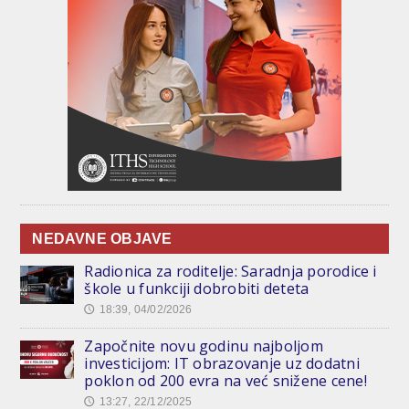
NEDAVNE OBJAVE
Radionica za roditelje: Saradnja porodice i
škole u funkciji dobrobiti deteta
18:39, 04/02/2026
🕔
Započnite novu godinu najboljom
investicijom: IT obrazovanje uz dodatni
poklon od 200 evra na već snižene cene!
13:27, 22/12/2025
🕔