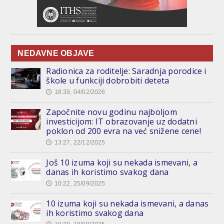
NEDAVNE OBJAVE
Radionica za roditelje: Saradnja porodice i
škole u funkciji dobrobiti deteta
18:39, 04/02/2026
🕔
Započnite novu godinu najboljom
investicijom: IT obrazovanje uz dodatni
poklon od 200 evra na već snižene cene!
13:27, 22/12/2025
🕔
Još 10 izuma koji su nekada ismevani, a
danas ih koristimo svakog dana
10:22, 25/09/2025
🕔
10 izuma koji su nekada ismevani, a danas
ih koristimo svakog dana