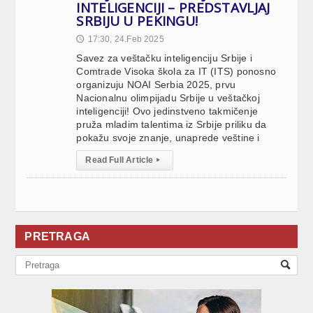
INTELIGENCIJI – PREDSTAVLJAJ
SRBIJU U PEKINGU!
17:30, 24.Feb 2025
🕔
Savez za veštačku inteligenciju Srbije i
Comtrade Visoka škola za IT (ITS) ponosno
organizuju NOAI Serbia 2025, prvu
Nacionalnu olimpijadu Srbije u veštačkoj
inteligenciji! Ovo jedinstveno takmičenje
pruža mladim talentima iz Srbije priliku da
pokažu svoje znanje, unaprede veštine i
Read Full Article
▸
PRETRAGA