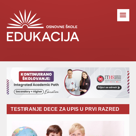
☰
TESTIRANJE DECE ZA UPIS U PRVI RAZRED