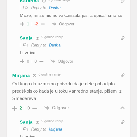
Katarina
Reply to
Danka
Moze, mi se nismo vakcinisala jos, a upisali smo se
Odgovor
1
-2
5 godine ranije
Sanja
Reply to
Danka
Iz vrtica
Odgovor
0
0
6 godine ranije
Mirjana
Od koga da uzmemo potvrdu da je dete pohadjalo
predškolsko kada je u toku vanredno stanje, pišem iz
Smedereva
Odgovor
2
0
5 godine ranije
Sanja
Reply to
Mirjana
Iz vrtica