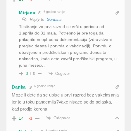
6 godine ranije
Mirjana
Reply to
Gordana
Testiranje za prvi razred se vrši u periodu od
1.aprila do 31.maja. Potrebno je pre toga da
prikupite neophodnu dokumentaciju (zdravstveni
pregled deteta i potvrda o vakcinaciji). Potvrdu o
obavljenom predškolskom programu donosite
naknadno, kada dete završi predškolski program, u
junu mesecu.
Odgovor
3
0
6 godine ranije
Danka
Moze li dete da se upise u prvi razred bez vakcinsanja
jer je u toku pandemija?Vakcinisace se do polaska,
kad prodje korona
Odgovor
14
-1
5 godine ranije