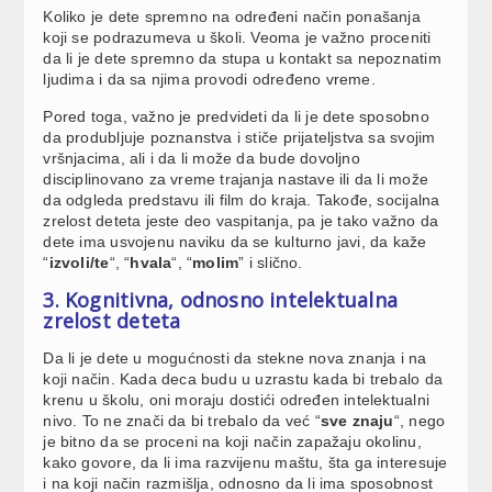
Koliko je dete spremno na određeni način ponašanja
koji se podrazumeva u školi. Veoma je važno proceniti
da li je dete spremno da stupa u kontakt sa nepoznatim
ljudima i da sa njima provodi određeno vreme.
Pored toga, važno je predvideti da li je dete sposobno
da produbljuje poznanstva i stiče prijateljstva sa svojim
vršnjacima, ali i da li može da bude dovoljno
disciplinovano za vreme trajanja nastave ili da li može
da odgleda predstavu ili film do kraja. Takođe, socijalna
zrelost deteta jeste deo vaspitanja, pa je tako važno da
dete ima usvojenu naviku da se kulturno javi, da kaže
“
izvoli/te
“, “
hvala
“, “
molim
” i slično.
3. Kognitivna, odnosno intelektualna
zrelost deteta
Da li je dete u mogućnosti da stekne nova znanja i na
koji način. Kada deca budu u uzrastu kada bi trebalo da
krenu u školu, oni moraju dostići određen intelektualni
nivo. To ne znači da bi trebalo da već “
sve znaju
“, nego
je bitno da se proceni na koji način zapažaju okolinu,
kako govore, da li ima razvijenu maštu, šta ga interesuje
i na koji način razmišlja, odnosno da li ima sposobnost