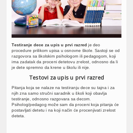
Testiranje dece za upis u prvi razred
je deo
procedure prilikom upisa u osnovne škole. Sastoji se od
razgovora sa školskim psihologom ili pedagogom, koji
ima zadatak da proceni detetovu zrelost, odnosno da li
je dete spremno da krene u školu ili nije.
Testovi za upis u prvi razred
Pitanja koja se nalaze na testiranju dece su tajna i za
njih zna samo stručni saradnik u školi koji obavlja
testiranje, odnosno razgovara sa decom.
Psiholog/pedagog može sam da proceni koja pitanja će
postavljati detetu i na koji način će procenjivati zrelost
deteta.