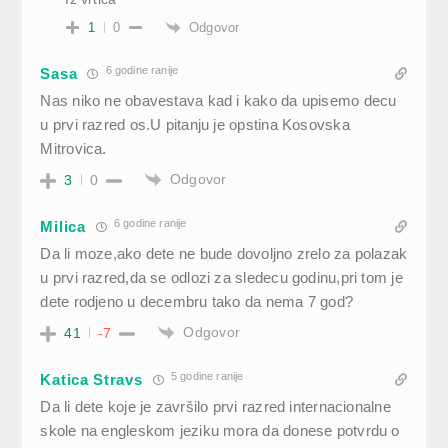
Odgovor
1
0
6 godine ranije
Sasa
Nas niko ne obavestava kad i kako da upisemo decu
u prvi razred os.U pitanju je opstina Kosovska
Mitrovica.
Odgovor
3
0
6 godine ranije
Milica
Da li moze,ako dete ne bude dovoljno zrelo za polazak
u prvi razred,da se odlozi za sledecu godinu,pri tom je
dete rodjeno u decembru tako da nema 7 god?
Odgovor
41
-7
5 godine ranije
Katica Stravs
Da li dete koje je završilo prvi razred internacionalne
skole na engleskom jeziku mora da donese potvrdu o