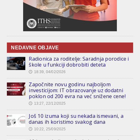
NEDAVNE OBJAVE
Radionica za roditelje: Saradnja porodice i
škole u funkciji dobrobiti deteta
18:39, 04/02/2026
🕔
Započnite novu godinu najboljom
investicijom: IT obrazovanje uz dodatni
poklon od 200 evra na već snižene cene!
13:27, 22/12/2025
🕔
Još 10 izuma koji su nekada ismevani, a
danas ih koristimo svakog dana
10:22, 25/09/2025
🕔