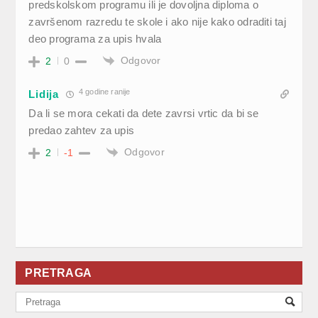
predskolskom programu ili je dovoljna diploma o
završenom razredu te skole i ako nije kako odraditi taj
deo programa za upis hvala
Odgovor
2
0
4 godine ranije
Lidija
Da li se mora cekati da dete zavrsi vrtic da bi se
predao zahtev za upis
Odgovor
2
-1
PRETRAGA