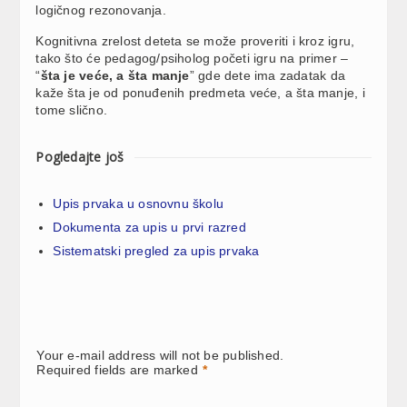
logičnog rezonovanja.
Kognitivna zrelost deteta se može proveriti i kroz igru,
tako što će pedagog/psiholog početi igru na primer –
“
šta je veće, a šta manje
” gde dete ima zadatak da
kaže šta je od ponuđenih predmeta veće, a šta manje, i
tome slično.
Pogledajte još
Upis prvaka u osnovnu školu
Dokumenta za upis u prvi razred
Sistematski pregled za upis prvaka
Your e-mail address will not be published.
Required fields are marked
*