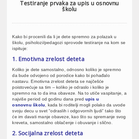
Testiranje prvaka za upis u osnovnu
školu
Kako bi procenili da li je dete spremno za polazak u
školu, psiholozi/pedagozi sprovode testiranje na kom se
ispituje:
1. Emotivna zrelost deteta
Koliko je dete samostalno, odnosno koliko je spremno
da bude odvojeno od porodice kako bi pohađalo
nastavu. Emotivna zrelost deteta se najčešće
poistovećuje sa tim – koliko je odraslo i koliko je
spremno na to da ima obaveze. Na to utiče vaspitanje, a
najviše period od godinu dana pred
upis u
osnovnu školu
, kada bi roditelji mogli polako da uvode
svoju decu u svet “odraslih i odgovornih ljudi” tako što
će im davati manje obaveze, kao što su spremanje svog
kreveta, samostalno oblačenje i obuvanje i slično.
2. Socijalna zrelost deteta