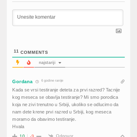
11
COMMENTS
najstariji
6 godine ranije
Gordana
Kada se vrsi testiranje deteta za prvi razred? Tacnije
kog meseca se obavlja testiranje? Mi smo porodica
koja ne zivi trenutno u Srbiji, ukoliko se odlucimo da
nam dete krene prvi razred u Srbiji, kog meseca
moramo da obavimo testiranje.
Hvala
Odgovor
10
-9