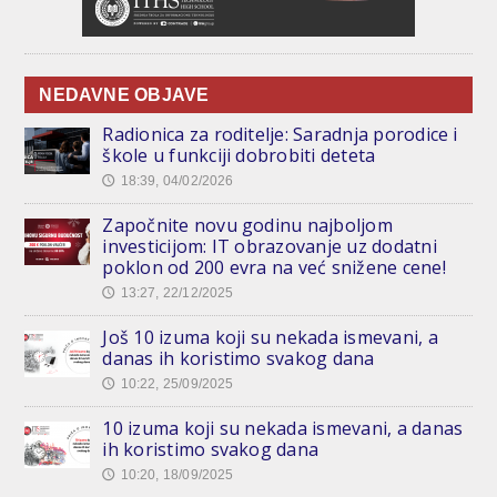
NEDAVNE OBJAVE
Radionica za roditelje: Saradnja porodice i
škole u funkciji dobrobiti deteta
18:39, 04/02/2026
🕔
Započnite novu godinu najboljom
investicijom: IT obrazovanje uz dodatni
poklon od 200 evra na već snižene cene!
13:27, 22/12/2025
🕔
Još 10 izuma koji su nekada ismevani, a
danas ih koristimo svakog dana
10:22, 25/09/2025
🕔
10 izuma koji su nekada ismevani, a danas
ih koristimo svakog dana
10:20, 18/09/2025
🕔