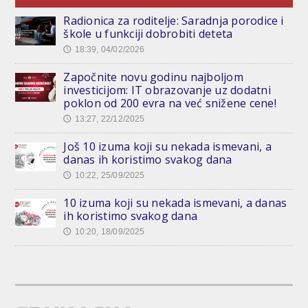
Radionica za roditelje: Saradnja porodice i
škole u funkciji dobrobiti deteta
18:39, 04/02/2026
🕔
Započnite novu godinu najboljom
investicijom: IT obrazovanje uz dodatni
poklon od 200 evra na već snižene cene!
13:27, 22/12/2025
🕔
Još 10 izuma koji su nekada ismevani, a
danas ih koristimo svakog dana
10:22, 25/09/2025
🕔
10 izuma koji su nekada ismevani, a danas
ih koristimo svakog dana
10:20, 18/09/2025
🕔