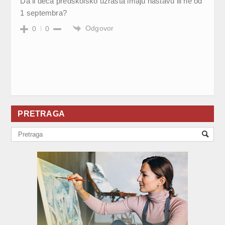
Da li deca predškolsko uzrasta imaju nastavu ili ne od
1 septembra?
Odgovor
0
0
PRETRAGA