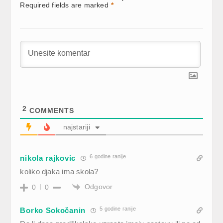
Required fields are marked
*
2
COMMENTS
najstariji
6 godine ranije
nikola rajkovic
koliko djaka ima skola?
Odgovor
0
0
5 godine ranije
Borko Sokočanin