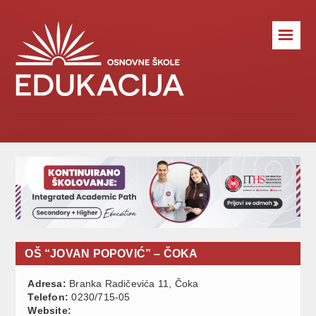
☰
OŠ “JOVAN POPOVIĆ” – ČOKA
Adresa:
Branka Radičevića 11, Čoka
Telefon:
0230/715-05
Website: