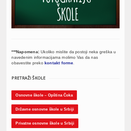
***Napomena:
Ukoliko mislite da postoji neka greška u
navedenim informacijama molimo Vas da nas
obavestite preko
kontakt forme
.
PRETRAŽI ŠKOLE
Osnovne škole – Opština Čoka
Državne osnovne škole u Srbiji
Privatne osnovne škole u Srbiji