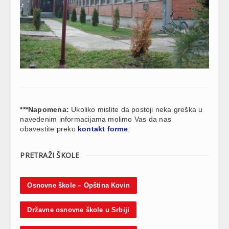
***Napomena:
Ukoliko mislite da postoji neka greška u
navedenim informacijama molimo Vas da nas
obavestite preko
kontakt forme
.
PRETRAŽI ŠKOLE
Osnovne škole – Opština Kovin
Državne osnovne škole u Srbiji