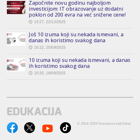
Započnite novu godinu najboljom
investicijom: IT obrazovanje uz dodatni
poklon od 200 evra na već snižene cene!
13:27, 22/12/2025
🕔
Još 10 izuma koji su nekada ismevani, a
danas ih koristimo svakog dana
10:22, 25/09/2025
🕔
10 izuma koji su nekada ismevani, a danas
ih koristimo svakog dana
10:20, 18/09/2025
🕔
© 2014-2024 Sva prava zadržana.