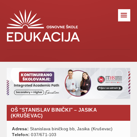
☰
OŠ “STANISLAV BINIČKI” – JASIKA
(KRUŠEVAC)
Adresa:
Stanislava biničkog bb, Jasika (Kruševac)
Telefon:
037/671-103