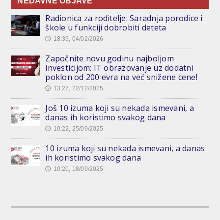
NEDAVNE OBJAVE
Radionica za roditelje: Saradnja porodice i
škole u funkciji dobrobiti deteta
18:39, 04/02/2026
🕔
Započnite novu godinu najboljom
investicijom: IT obrazovanje uz dodatni
poklon od 200 evra na već snižene cene!
13:27, 22/12/2025
🕔
Još 10 izuma koji su nekada ismevani, a
danas ih koristimo svakog dana
10:22, 25/09/2025
🕔
10 izuma koji su nekada ismevani, a danas
ih koristimo svakog dana
10:20, 18/09/2025
🕔