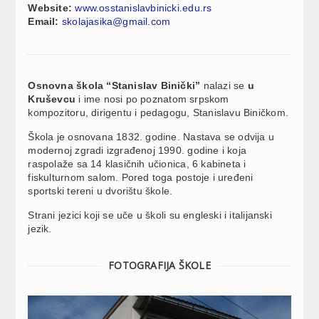
Website:
www.osstanislavbinicki.edu.rs
Email:
skolajasika@gmail.com
Osnovna škola “Stanislav Binički”
nalazi se
u
Kruševcu
i ime nosi po poznatom srpskom
kompozitoru, dirigentu i pedagogu, Stanislavu Biničkom.
Škola je osnovana 1832. godine. Nastava se odvija u
modernoj zgradi izgrađenoj 1990. godine i koja
raspolaže sa 14 klasičnih učionica, 6 kabineta i
fiskulturnom salom. Pored toga postoje i uređeni
sportski tereni u dvorištu škole.
Strani jezici koji se uče u školi su engleski i italijanski
jezik.
FOTOGRAFIJA ŠKOLE