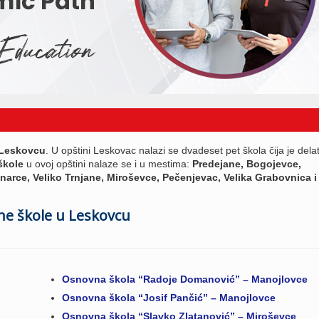
 Leskovcu
. U opštini Leskovac nalazi se dvadeset pet škola čija je dela
škole
u ovoj opštini nalaze se i u mestima:
Predejane, Bogojevce,
narce, Veliko Trnjane, Miroševce, Pečenjevac, Velika Grabovnica i
e škole u Leskovcu
Osnovna škola “Radoje Domanović” – Manojlovce
Osnovna škola “Josif Pančić” – Manojlovce
Osnovna škola “Slavko Zlatanović” – Miroševce