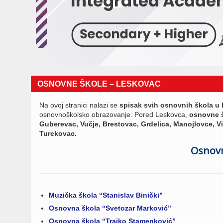
OSNOVNE ŠKOLE – LESKOVAC
Na ovoj stranici nalazi se
spisak svih osnovnih škola u
osnovnoškolsko obrazovanje. Pored Leskovca,
osnovne 
Guberevac, Vučje, Brestovac, Grdelica, Manojlovce, Vi
Turekovac.
Osnovn
Muzička škola “Stanislav Binički”
Osnovna škola “Svetozar Marković”
Osnovna škola “Trajko Stamenković”