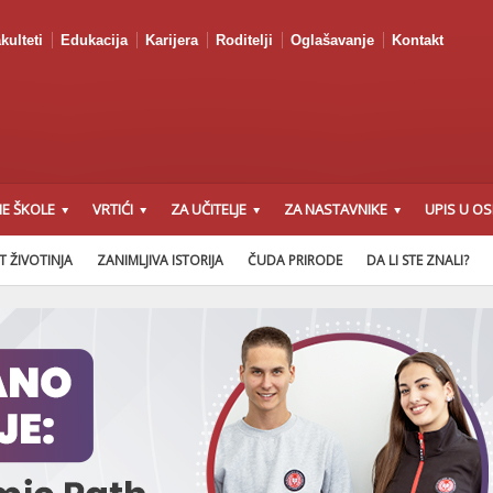
kulteti
Edukacija
Karijera
Roditelji
Oglašavanje
Kontakt
E ŠKOLE
VRTIĆI
ZA UČITELJE
ZA NASTAVNIKE
UPIS U O
T ŽIVOTINJA
ZANIMLJIVA ISTORIJA
ČUDA PRIRODE
DA LI STE ZNALI?