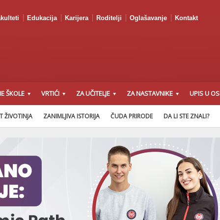
kulteti
Edukacija
Karijera
Roditelji
Oglašavanje
Kontakt
E ŠKOLE
VRTIĆI
ZA UČITELJE
ZA NASTAVNIKE
UPIS U O
T ŽIVOTINJA
ZANIMLJIVA ISTORIJA
ČUDA PRIRODE
DA LI STE ZNALI?