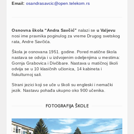
Email:
osandrasavcic@open.telekom.rs
Osnovna škola “Andra Savčić”
nalazi se
u Valjevu
nosi ime pravnika poginulog za vreme Drugog svetskog
rata, Andre Savčića.
Škola je osnovana 1951. godine. Pored matične škola
nastava se odvija i u izdvojenim odeljenjima u mestima:
Gornja Grabovica i Divčibare. Nastava u matičnoj školi
odvija se u 10 klasičnih učionica, 14 kabineta i
fiskulturnoj sali.
Strani jezici koji se uče u školi su engleski i nemački
jezik. Nastavu pohađa ukupno oko 900 učenika.
FOTOGRAFIJA ŠKOLE