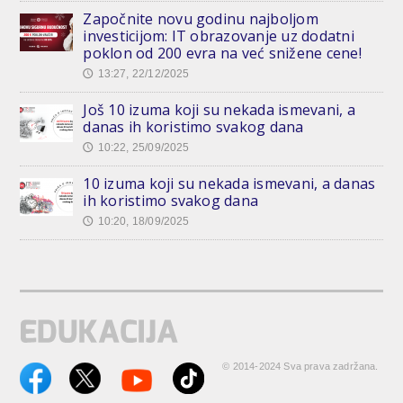
Započnite novu godinu najboljom
investicijom: IT obrazovanje uz dodatni
poklon od 200 evra na već snižene cene!
13:27, 22/12/2025
🕔
Još 10 izuma koji su nekada ismevani, a
danas ih koristimo svakog dana
10:22, 25/09/2025
🕔
10 izuma koji su nekada ismevani, a danas
ih koristimo svakog dana
10:20, 18/09/2025
🕔
© 2014-2024 Sva prava zadržana.