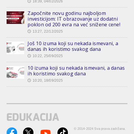
18:39, 04/02/2026
🕔
Započnite novu godinu najboljom
investicijom: IT obrazovanje uz dodatni
poklon od 200 evra na već snižene cene!
13:27, 22/12/2025
🕔
Još 10 izuma koji su nekada ismevani, a
danas ih koristimo svakog dana
10:22, 25/09/2025
🕔
10 izuma koji su nekada ismevani, a danas
ih koristimo svakog dana
10:20, 18/09/2025
🕔
© 2014-2024 Sva prava zadržana.