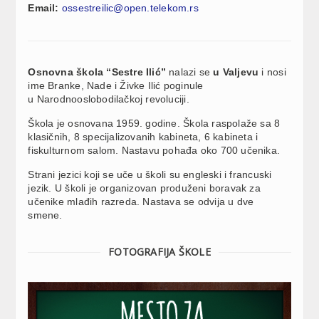
Email:
ossestreilic@open.telekom.rs
Osnovna škola “Sestre Ilić”
nalazi se
u Valjevu
i nosi
ime Branke, Nade i Živke Ilić poginule
u Narodnooslobodilačkoj revoluciji.
Škola je osnovana 1959. godine. Škola raspolaže sa 8
klasičnih, 8 specijalizovanih kabineta, 6 kabineta i
fiskulturnom salom. Nastavu pohađa oko 700 učenika.
Strani jezici koji se uče u školi su engleski i francuski
jezik. U školi je organizovan produženi boravak za
učenike mlađih razreda. Nastava se odvija u dve
smene.
FOTOGRAFIJA ŠKOLE