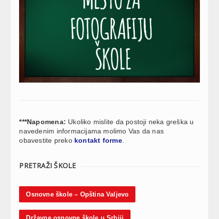
***Napomena:
Ukoliko mislite da postoji neka greška u
navedenim informacijama molimo Vas da nas
obavestite preko
kontakt forme
.
PRETRAŽI ŠKOLE
Osnovne škole – Opština Valjevo
Državne osnovne škole u Srbiji