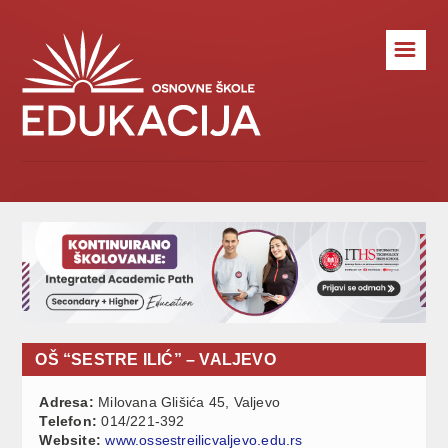
☰
OŠ “SESTRE ILIĆ” – VALJEVO
Adresa:
Milovana Glišića 45, Valjevo
Telefon:
014/221-392
Website:
www.ossestreilicvaljevo.edu.rs