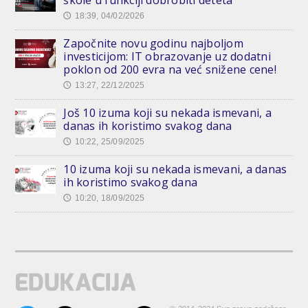
škole u funkciji dobrobiti deteta
18:39, 04/02/2026
🕔
Započnite novu godinu najboljom
investicijom: IT obrazovanje uz dodatni
poklon od 200 evra na već snižene cene!
13:27, 22/12/2025
🕔
Još 10 izuma koji su nekada ismevani, a
danas ih koristimo svakog dana
10:22, 25/09/2025
🕔
10 izuma koji su nekada ismevani, a danas
ih koristimo svakog dana
10:20, 18/09/2025
🕔