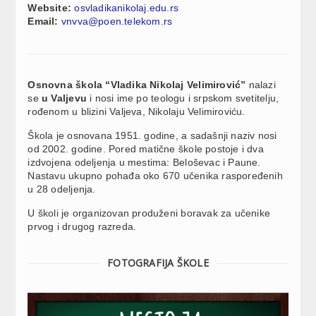
Website:
osvladikanikolaj.edu.rs
Email:
vnvva@poen.telekom.rs
Osnovna škola “Vladika Nikolaj Velimirović”
nalazi
se
u Valjevu
i nosi ime po teologu i srpskom svetitelju,
rođenom u blizini Valjeva, Nikolaju Velimiroviću.
Škola je osnovana 1951. godine, a sadašnji naziv nosi
od 2002. godine. Pored matične škole postoje i dva
izdvojena odeljenja u mestima: Beloševac i Paune.
Nastavu ukupno pohađa oko 670 učenika raspoređenih
u 28 odeljenja.
U školi je organizovan produženi boravak za učenike
prvog i drugog razreda.
FOTOGRAFIJA ŠKOLE