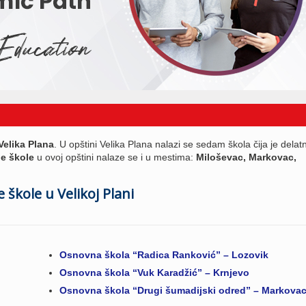
Velika Plana
. U opštini Velika Plana nalazi se sedam škola čija je delat
e škole
u ovoj opštini nalaze se i u mestima:
Miloševac, Markovac,
škole u Velikoj Plani
Osnovna škola “Radica Ranković” – Lozovik
Osnovna škola “Vuk Karadžić” – Krnjevo
Osnovna škola “Drugi šumadijski odred” – Markova