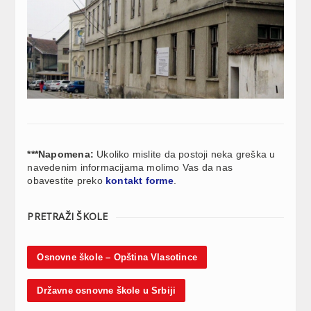
***Napomena:
Ukoliko mislite da postoji neka greška u
navedenim informacijama molimo Vas da nas
obavestite preko
kontakt forme
.
PRETRAŽI ŠKOLE
Osnovne škole – Opština Vlasotince
Državne osnovne škole u Srbiji