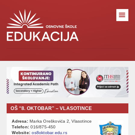
☰
OŠ “8. OKTOBAR” – VLASOTINCE
Adresa:
Marka Oreškovića 2, Vlasotince
Telefon:
016/875-450
Website:
os8oktobar.edu.rs