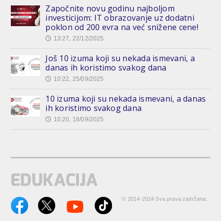
Započnite novu godinu najboljom
investicijom: IT obrazovanje uz dodatni
poklon od 200 evra na već snižene cene!
13:27, 22/12/2025
🕔
Još 10 izuma koji su nekada ismevani, a
danas ih koristimo svakog dana
10:22, 25/09/2025
🕔
10 izuma koji su nekada ismevani, a danas
ih koristimo svakog dana
10:20, 18/09/2025
🕔
© 2014-2024 Sva prava zadržana.