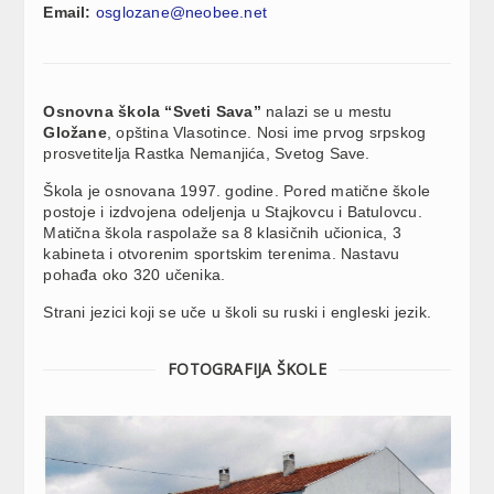
Email:
osglozane@neobee.net
Osnovna škola “Sveti Sava”
nalazi se u mestu
Gložane
, opština Vlasotince. Nosi ime prvog srpskog
prosvetitelja Rastka Nemanjića, Svetog Save.
Škola je osnovana 1997. godine. Pored matične škole
postoje i izdvojena odeljenja u Stajkovcu i Batulovcu.
Matična škola raspolaže sa 8 klasičnih učionica, 3
kabineta i otvorenim sportskim terenima. Nastavu
pohađa oko 320 učenika.
Strani jezici koji se uče u školi su ruski i engleski jezik.
FOTOGRAFIJA ŠKOLE