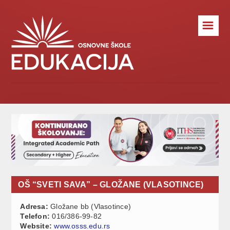
☰
OŠ “SVETI SAVA” – GLOŽANE (VLASOTINCE)
Adresa:
Gložane bb (Vlasotince)
Telefon:
016/386-99-82
Website:
www.osss.edu.rs