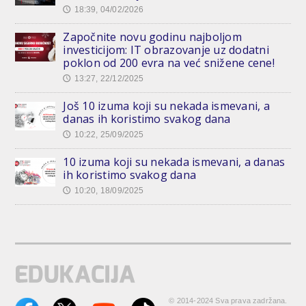
18:39, 04/02/2026
🕔
Započnite novu godinu najboljom
investicijom: IT obrazovanje uz dodatni
poklon od 200 evra na već snižene cene!
13:27, 22/12/2025
🕔
Još 10 izuma koji su nekada ismevani, a
danas ih koristimo svakog dana
10:22, 25/09/2025
🕔
10 izuma koji su nekada ismevani, a danas
ih koristimo svakog dana
10:20, 18/09/2025
🕔
© 2014-2024 Sva prava zadržana.