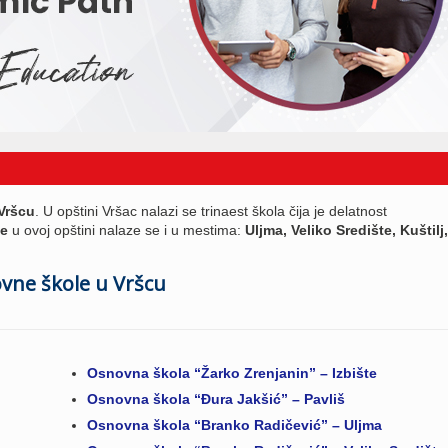
Vršcu
. U opštini Vršac nalazi se trinaest škola čija je delatnost
le
u ovoj opštini nalaze se i u mestima:
Uljma, Veliko Središte, Kuštilj,
vne škole u Vršcu
Osnovna škola “Žarko Zrenjanin” – Izbište
Osnovna škola “Đura Jakšić” – Pavliš
Osnovna škola “Branko Radičević” – Uljma