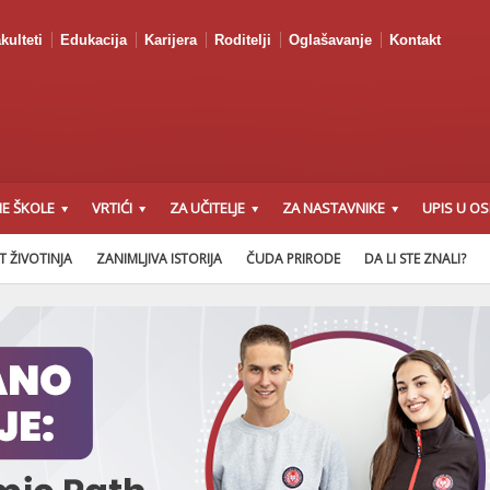
kulteti
Edukacija
Karijera
Roditelji
Oglašavanje
Kontakt
E ŠKOLE
VRTIĆI
ZA UČITELJE
ZA NASTAVNIKE
UPIS U O
T ŽIVOTINJA
ZANIMLJIVA ISTORIJA
ČUDA PRIRODE
DA LI STE ZNALI?