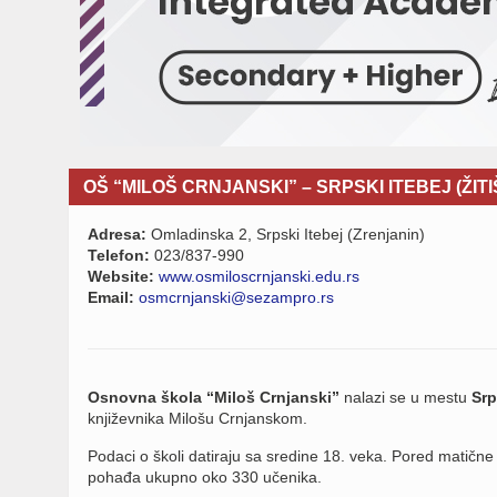
OŠ “MILOŠ CRNJANSKI” – SRPSKI ITEBEJ (ŽITI
Adresa:
Omladinska 2, Srpski Itebej (Zrenjanin)
Telefon:
023/837-990
Website:
www.osmiloscrnjanski.edu.rs
Email:
osmcrnjanski@sezampro.rs
Osnovna škola “Miloš Crnjanski”
nalazi se u mestu
Srp
književnika Milošu Crnjanskom.
Podaci o školi datiraju sa sredine 18. veka. Pored matičn
pohađa ukupno oko 330 učenika.