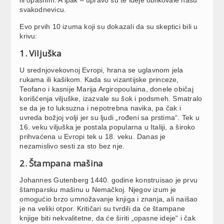
svakodnevicu.
Evo prvih 10 izuma koji su dokazali da su skeptici bili u
krivu:
1. Viljuška
U srednjovekovnoj Evropi, hrana se uglavnom jela
rukama ili kašikom. Kada su vizantijske princeze,
Teofano i kasnije Marija Argiropoulaina, donele običaj
korišćenja viljuške, izazvale su šok i podsmeh. Smatralo
se da je to luksuzna i nepotrebna navika, pa čak i
uvreda božjoj volji jer su ljudi „rođeni sa prstima“. Tek u
16. veku viljuška je postala popularna u Italiji, a široko
prihvaćena u Evropi tek u 18. veku. Danas je
nezamislivo sesti za sto bez nje.
2. Štampana mašina
Johannes Gutenberg 1440. godine konstruisao je prvu
štamparsku mašinu u Nemačkoj. Njegov izum je
omogućio brzo umnožavanje knjiga i znanja, ali naišao
je na veliki otpor. Kritičari su tvrdili da će štampane
knjige biti nekvalitetne, da će širiti „opasne ideje“ i čak