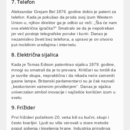
7. Telefon
Aleksandar Grejam Bel 1876. godine dobio je patent za
telefon. Kada je pokušao da proda svoj izum Western
Union-u, njihov direktor ga je odbio uz reči: „Šta će nam
ova električna igračka?“ Smatralo se da je nepotreban
jer već postoje telegrafske poruke i kuriri. Danas je
nezamislivo živeti bez telefona, a upravo je on otvorio
put mobilnim uređajima i internetu.
8. Električna sijalica
Kada je Tomas Edison patentirao sijalicu 1879. godine,
mnogi su smatrali da je to prevara. Kritičari su tvrdili da
je suviše skupa, nepraktična i da nikada neće zameniti
gasne lampe. Britanski parlamentarci su je čak nazvali
„beskorisnim vatrenim priviđenjem“. Danas je sijalica
univerzalan simbol inovacije i najčešće korišćen izum u
svetu.
9. Frižider
Prvi frižideri početkom 20. veka bili su bučni, skupi i
često kvarljivi. Ljudi su više verovali u stare metode
poput soljenja i kiseljenja hrane. Industrija prirodnog