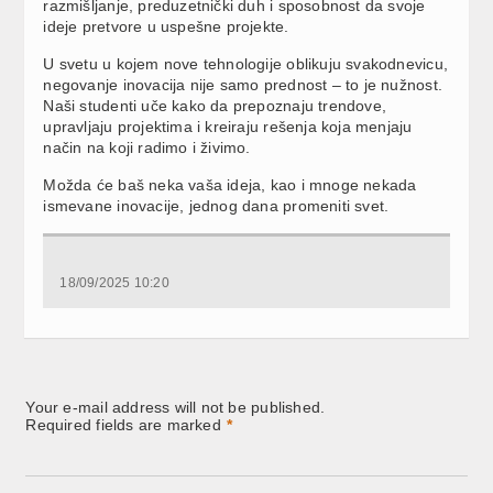
razmišljanje, preduzetnički duh i sposobnost da svoje
ideje pretvore u uspešne projekte.
U svetu u kojem nove tehnologije oblikuju svakodnevicu,
negovanje inovacija nije samo prednost – to je nužnost.
Naši studenti uče kako da prepoznaju trendove,
upravljaju projektima i kreiraju rešenja koja menjaju
način na koji radimo i živimo.
Možda će baš neka vaša ideja, kao i mnoge nekada
ismevane inovacije, jednog dana promeniti svet.
18/09/2025 10:20
Your e-mail address will not be published.
Required fields are marked
*