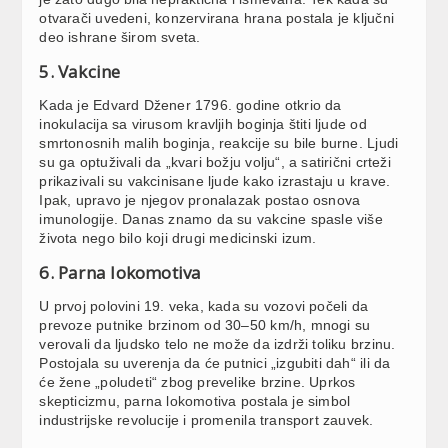
otvarači uvedeni, konzervirana hrana postala je ključni
deo ishrane širom sveta.
5. Vakcine
Kada je Edvard Džener 1796. godine otkrio da
inokulacija sa virusom kravljih boginja štiti ljude od
smrtonosnih malih boginja, reakcije su bile burne. Ljudi
su ga optuživali da „kvari božju volju“, a satirični crteži
prikazivali su vakcinisane ljude kako izrastaju u krave.
Ipak, upravo je njegov pronalazak postao osnova
imunologije. Danas znamo da su vakcine spasle više
života nego bilo koji drugi medicinski izum.
6. Parna lokomotiva
U prvoj polovini 19. veka, kada su vozovi počeli da
prevoze putnike brzinom od 30–50 km/h, mnogi su
verovali da ljudsko telo ne može da izdrži toliku brzinu.
Postojala su uverenja da će putnici „izgubiti dah“ ili da
će žene „poludeti“ zbog prevelike brzine. Uprkos
skepticizmu, parna lokomotiva postala je simbol
industrijske revolucije i promenila transport zauvek.