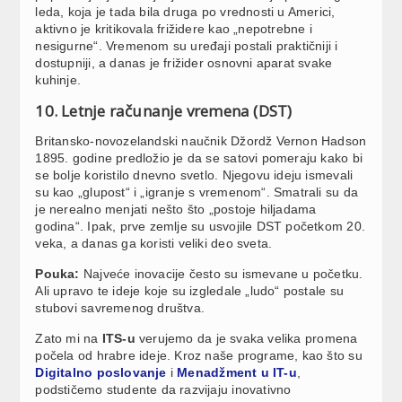
leda, koja je tada bila druga po vrednosti u Americi,
aktivno je kritikovala frižidere kao „nepotrebne i
nesigurne“. Vremenom su uređaji postali praktičniji i
dostupniji, a danas je frižider osnovni aparat svake
kuhinje.
10. Letnje računanje vremena (DST)
Britansko-novozelandski naučnik Džordž Vernon Hadson
1895. godine predložio je da se satovi pomeraju kako bi
se bolje koristilo dnevno svetlo. Njegovu ideju ismevali
su kao „glupost“ i „igranje s vremenom“. Smatrali su da
je nerealno menjati nešto što „postoje hiljadama
godina“. Ipak, prve zemlje su usvojile DST početkom 20.
veka, a danas ga koristi veliki deo sveta.
Pouka:
Najveće inovacije često su ismevane u početku.
Ali upravo te ideje koje su izgledale „ludo“ postale su
stubovi savremenog društva.
Zato mi na
ITS-u
verujemo da je svaka velika promena
počela od hrabre ideje. Kroz naše programe, kao što su
Digitalno poslovanje
i
Menadžment u IT-u
,
podstičemo studente da razvijaju inovativno