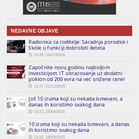
NEDAVNE OBJAVE
Radionica za roditelje: Saradnja porodice i
škole u funkciji dobrobiti deteta
18:39, 04/02/2026
🕔
Započnite novu godinu najboljom
investicijom: IT obrazovanje uz dodatni
poklon od 200 evra na već snižene cene!
13:27, 22/12/2025
🕔
Još 10 izuma koji su nekada ismevani, a
danas ih koristimo svakog dana
10:22, 25/09/2025
🕔
10 izuma koji su nekada ismevani, a danas
ih koristimo svakog dana
10:20, 18/09/2025
🕔