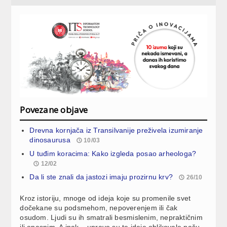
Povezane objave
Drevna kornjača iz Transilvanije preživela izumiranje
dinosaurusa
10/03
U tuđim koracima: Kako izgleda posao arheologa?
12/02
Da li ste znali da jastozi imaju prozirnu krv?
26/10
Kroz istoriju, mnoge od ideja koje su promenile svet
dočekane su podsmehom, nepoverenjem ili čak
osudom. Ljudi su ih smatrali besmislenim, nepraktičnim
ili opasnim. A ipak – upravo su te ideje oblikovale našu