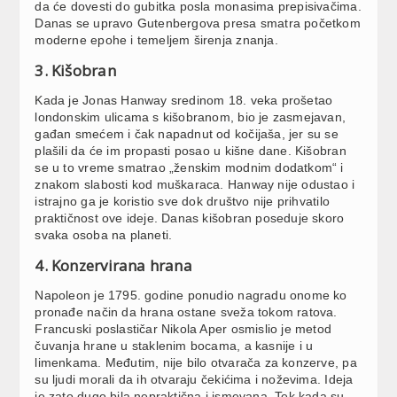
da će dovesti do gubitka posla monasima prepisivačima.
Danas se upravo Gutenbergova presa smatra početkom
moderne epohe i temeljem širenja znanja.
3. Kišobran
Kada je Jonas Hanway sredinom 18. veka prošetao
londonskim ulicama s kišobranom, bio je zasmejavan,
gađan smećem i čak napadnut od kočijaša, jer su se
plašili da će im propasti posao u kišne dane. Kišobran
se u to vreme smatrao „ženskim modnim dodatkom“ i
znakom slabosti kod muškaraca. Hanway nije odustao i
istrajno ga je koristio sve dok društvo nije prihvatilo
praktičnost ove ideje. Danas kišobran poseduje skoro
svaka osoba na planeti.
4. Konzervirana hrana
Napoleon je 1795. godine ponudio nagradu onome ko
pronađe način da hrana ostane sveža tokom ratova.
Francuski poslastičar Nikola Aper osmislio je metod
čuvanja hrane u staklenim bocama, a kasnije i u
limenkama. Međutim, nije bilo otvarača za konzerve, pa
su ljudi morali da ih otvaraju čekićima i noževima. Ideja
je zato dugo bila nepraktična i ismevana. Tek kada su