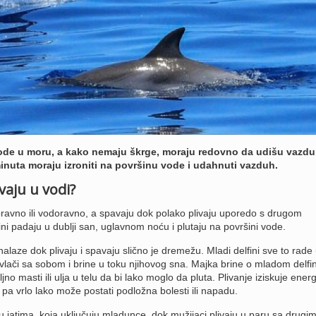
vode u moru, a kako nemaju škrge, moraju redovno da udišu vazdu
nuta moraju izroniti na površinu vode i udahnuti vazduh.
vaju u vodi?
spravno ili vodoravno, a spavaju dok polako plivaju uporedo s drugom
fini padaju u dublji san, uglavnom noću i plutaju na površini vode.
nalaze dok plivaju i spavaju slično je dremežu. Mladi delfini sve to rade
vlači sa sobom i brine u toku njihovog sna. Majka brine o mladom delfin
o masti ili ulja u telu da bi lako moglo da pluta. Plivanje iziskuje energi
a vrlo lako može postati podložna bolesti ili napadu.
u jatima, koja uključuju mladunce, dok mužijaci plivaju u paru sa drugi