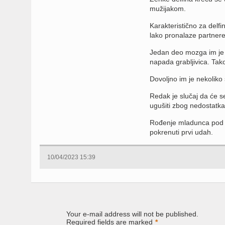
mužijakom.
Karakteristično za delfin
lako pronalaze partnere 
Jedan deo mozga im je i
napada grabljivica. Tak
Dovoljno im je nekoliko
Redak je slučaj da će s
ugušiti zbog nedostatk
Rođenje mladunca pod v
pokrenuti prvi udah.
10/04/2023 15:39
Your e-mail address will not be published.
Required fields are marked
*