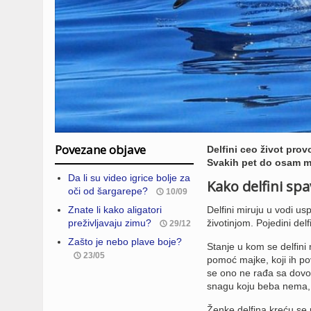
Povezane objave
Delfini ceo život pro
Svakih pet do osam mi
Da li su video igrice bolje za
Kako delfini spa
oči od šargarepe?
10/09
Znate li kako aligatori
Delfini miruju u vodi u
preživljavaju zimu?
životinjom. Pojedini del
29/12
Zašto je nebo plave boje?
Stanje u kom se delfini 
23/05
pomoć majke, koji ih po
se ono ne rađa sa dovoljn
snagu koju beba nema, p
Ženke delfina kreću se 