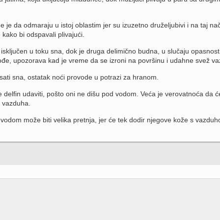
e je da odmaraju u istoj oblastim jer su izuzetno druželjubivi i na taj na
kako bi odspavali plivajući.
sključen u toku sna, dok je druga delimično budna, u slučaju opasnosti
ođe, upozorava kad je vreme da se izroni na površinu i udahne svež v
 sati sna, ostatak noći provode u potrazi za hranom.
e delfin udaviti, pošto oni ne dišu pod vodom. Veća je verovatnoća da ć
a vazduha.
odom može biti velika pretnja, jer će tek dodir njegove kože s vazdu