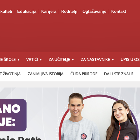
kulteti
Edukacija
Karijera
Roditelji
Oglašavanje
Kontakt
E ŠKOLE
VRTIĆI
ZA UČITELJE
ZA NASTAVNIKE
UPIS U O
T ŽIVOTINJA
ZANIMLJIVA ISTORIJA
ČUDA PRIRODE
DA LI STE ZNALI?