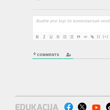
{}
[+]
0
COMMENTS