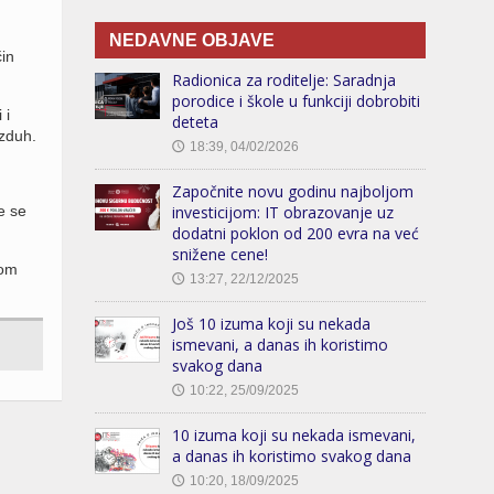
NEDAVNE OBJAVE
čin
Radionica za roditelje: Saradnja
porodice i škole u funkciji dobrobiti
 i
deteta
azduh.
18:39, 04/02/2026
🕔
Započnite novu godinu najboljom
e se
investicijom: IT obrazovanje uz
dodatni poklon od 200 evra na već
snižene cene!
hom
13:27, 22/12/2025
🕔
Još 10 izuma koji su nekada
ismevani, a danas ih koristimo
svakog dana
10:22, 25/09/2025
🕔
10 izuma koji su nekada ismevani,
a danas ih koristimo svakog dana
10:20, 18/09/2025
🕔