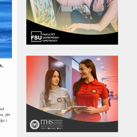
h.
 uz
u, jer
ju i
m