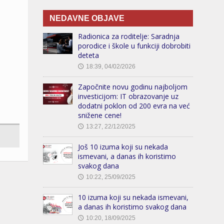
NEDAVNE OBJAVE
Radionica za roditelje: Saradnja
porodice i škole u funkciji dobrobiti
deteta
18:39, 04/02/2026
🕔
Započnite novu godinu najboljom
investicijom: IT obrazovanje uz
dodatni poklon od 200 evra na već
snižene cene!
13:27, 22/12/2025
🕔
Još 10 izuma koji su nekada
ismevani, a danas ih koristimo
svakog dana
10:22, 25/09/2025
🕔
10 izuma koji su nekada ismevani,
a danas ih koristimo svakog dana
10:20, 18/09/2025
🕔