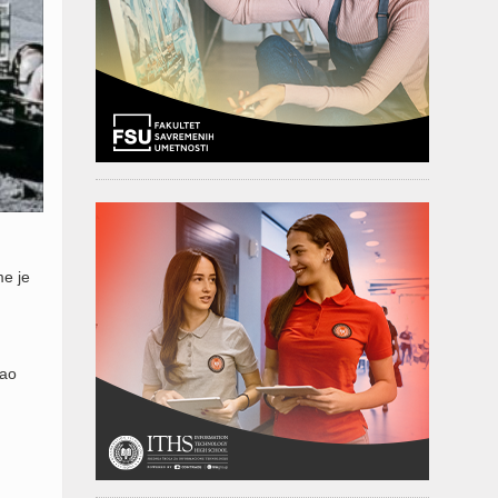
me je
dao