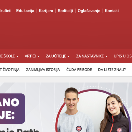
kulteti
Edukacija
Karijera
Roditelji
Oglašavanje
Kontakt
E ŠKOLE
VRTIĆI
ZA UČITELJE
ZA NASTAVNIKE
UPIS U O
T ŽIVOTINJA
ZANIMLJIVA ISTORIJA
ČUDA PRIRODE
DA LI STE ZNALI?