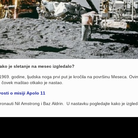
 kako je sletanje na mesec izgledalo?
 1969. godine, ljudska noga prvi put je kročila na površinu Meseca. Ovi
e čovek maštao otkako je nastao.
vosti o misiji Apolo 11
tronauti Nil Amstrong i Baz Aldrin. U nastavku pogledajte kako je izgle