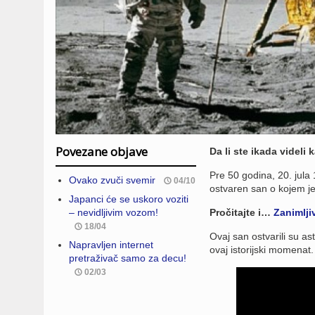
Povezane objave
Da li ste ikada videli
Pre 50 godina, 20. jula
Ovako zvuči svemir
04/10
ostvaren san o kojem j
Japanci će se uskoro voziti
– nevidljivim vozom!
Pročitajte i…
Zanimlji
18/04
Ovaj san ostvarili su as
Napravljen internet
ovaj istorijski momenat.
pretraživač samo za decu!
02/03