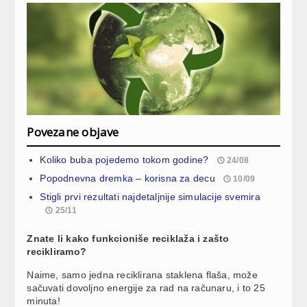
Povezane objave
Koliko buba pojedemo tokom godine?
24/08
Popodnevna dremka – korisna za decu
10/09
Stigli prvi rezultati najdetaljnije simulacije svemira
25/11
Znate li kako funkcioniše reciklaža i zašto
recikliramo?
Naime, samo jedna reciklirana staklena flaša, može
sačuvati dovoljno energije za rad na računaru, i to 25
minuta!