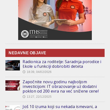
NEDAVNE OBJAVE
Radionica za roditelje: Saradnja porodice i
škole u funkciji dobrobiti deteta
18:39, 04/02/2026
🕔
Započnite novu godinu najboljom
investicijom: IT obrazovanje uz dodatni
poklon od 200 evra na već snižene cene!
13:27, 22/12/2025
🕔
Još 10 izuma koji su nekada ismevani, a