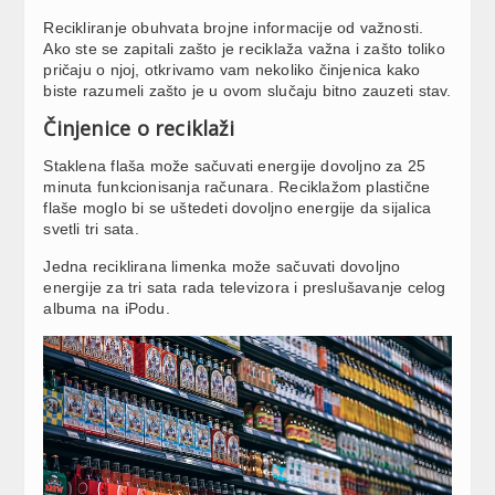
Recikliranje obuhvata brojne informacije od važnosti.
Ako ste se zapitali zašto je reciklaža važna i zašto toliko
pričaju o njoj, otkrivamo vam nekoliko činjenica kako
biste razumeli zašto je u ovom slučaju bitno zauzeti stav.
Činjenice o reciklaži
Staklena flaša može sačuvati energije dovoljno za 25
minuta funkcionisanja računara. Reciklažom plastične
flaše moglo bi se uštedeti dovoljno energije da sijalica
svetli tri sata.
Jedna reciklirana limenka može sačuvati dovoljno
energije za tri sata rada televizora i preslušavanje celog
albuma na iPodu.