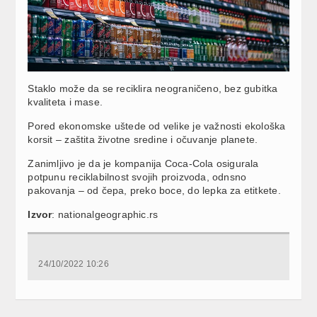
Staklo može da se reciklira neograničeno, bez gubitka
kvaliteta i mase.
Pored ekonomske uštede od velike je važnosti ekološka
korsit – zaštita životne sredine i očuvanje planete.
Zanimljivo je da je kompanija Coca-Cola osigurala
potpunu reciklabilnost svojih proizvoda, odnsno
pakovanja – od čepa, preko boce, do lepka za etitkete.
Izvor
: nationalgeographic.rs
24/10/2022 10:26