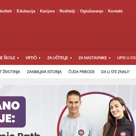
kulteti
Edukacija
Karijera
Roditelji
Oglašavanje
Kontakt
E ŠKOLE
VRTIĆI
ZA UČITELJE
ZA NASTAVNIKE
UPIS U O
T ŽIVOTINJA
ZANIMLJIVA ISTORIJA
ČUDA PRIRODE
DA LI STE ZNALI?