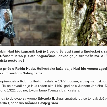
bin Hud bio izgnanik koji je živeo u Šervud šumi u Engleskoj s 
onom. Krao je zlato bogatašima i davao ga je siromašnima. Ali 
 zaista postojao?
ija priče o Robin Hudu. Holivudska kaže da je Hud bio veoma zgo
sa zlim šerifom Notinghema.
književnosti o
Robinu Hudu
nastala je 1377. godine, a ovaj manuskript
. Tu se navodi da je Hud rođen oko 1160. godine u Južnom Jorkširu. D
borio 1322. godine, tokom bune
Tomasa Lankastera
.
le da je delovao za vreme
Edvarda II,
drugi smatraju da se to ipak deša
arda I
, odnosno
Ričarda Lavljeg srca
.