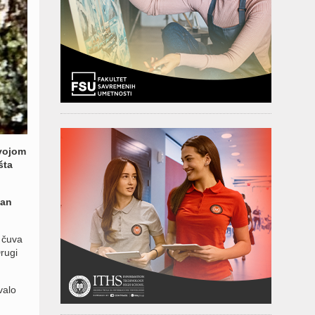
svojom
šta
dan
 čuva
rugi
valo