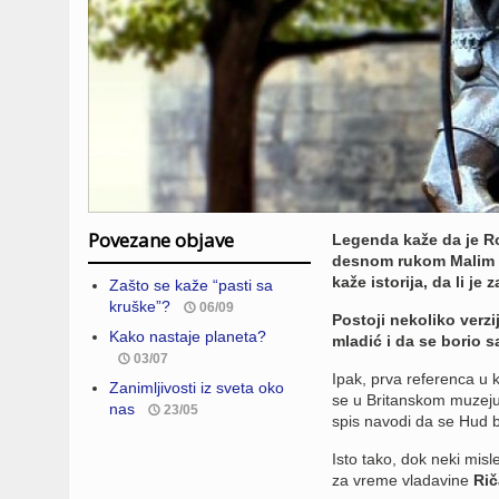
Povezane objave
Legenda kaže da je Ro
desnom rukom Malim Dž
kaže istorija, da li je
Zašto se kaže “pasti sa
kruške”?
06/09
Postoji nekoliko verz
Kako nastaje planeta?
mladić i da se borio 
03/07
Ipak, prva referenca u 
Zanimljivosti iz sveta oko
se u Britanskom muzeju
nas
23/05
spis navodi da se Hud 
Isto tako, dok neki mis
za vreme vladavine
Rič