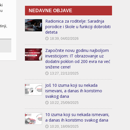
ki
 u
NEDAVNE OBJAVE
Radionica za roditelje: Saradnja
inji,
porodice i škole u funkciji dobrobiti
deteta
18:39, 04/02/2026
🕔
Započnite novu godinu najboljom
investicijom: IT obrazovanje uz
dodatni poklon od 200 evra na već
snižene cene!
13:27, 22/12/2025
🕔
Još 10 izuma koji su nekada
ismevani, a danas ih koristimo
svakog dana
10:22, 25/09/2025
🕔
10 izuma koji su nekada ismevani,
a danas ih koristimo svakog dana
10:20, 18/09/2025
🕔