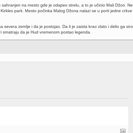
 sahranjen na mesto gde je odapeo strelu, a to je učinio Mali Džon. Ne
u Kirkles park. Mesto počinka Malog Džona nalazi se u porti jedne crkve
a severa zemlje i da je postojao. Da li je zaista krao zlato i delio ga sirot
ari smatraju da je Hud vremenom postao legenda.