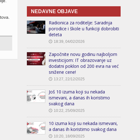
lje.
NEDAVNE OBJAVE
tova.
Radionica za roditelje: Saradnja
porodice i škole u funkciji dobrobiti
deteta
18:39, 04/02/2026
🕔
Započnite novu godinu najboljom
investicijom: IT obrazovanje uz
dodatni poklon od 200 evra na već
snižene cene!
13:27, 22/12/2025
🕔
Još 10 izuma koji su nekada
ismevani, a danas ih koristimo
svakog dana
10:22, 25/09/2025
🕔
10 izuma koji su nekada ismevani,
a danas ih koristimo svakog dana
10:20, 18/09/2025
🕔