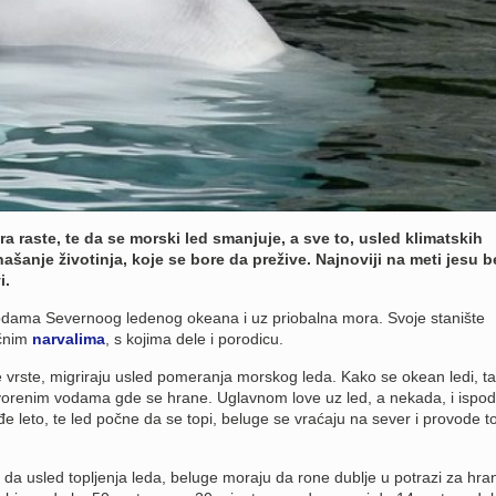
 raste, te da se morski led smanjuje, a sve to, usled klimatskih
šanje životinja, koje se bore da prežive. Najnoviji na meti jesu be
i.
u vodama Severnoog ledenog okeana i uz priobalna mora. Svoje stanište
čnim
narvalima
, s kojima dele i porodicu.
 vrste, migriraju usled pomeranja morskog leda. Kako se okean ledi, t
otvorenim vodama gde se hrane. Uglavnom love uz led, a nekada, i ispod
 leto, te led počne da se topi, beluge se vraćaju na sever i provode to
 u da usled topljenja leda, beluge moraju da rone dublje u potrazi za hr