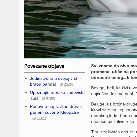
Povezane objave
Svi znamo da nivo mora
promena, utiče na pona
odnosno beluga kitov
Jedinstvena u svojoj vrsti –
braon panda!
21/10
Beluga, beli, kit živi 
Upoznajte morsko čudovište
najčešće dele sa neobi
Tuli!
07/08
Beluge, uz brojne druge
Ponovno napravljen drevni
kitovi sele na jug, ka 
parfem čuvene Kleopatre
morskog leda. Kada dođe
11/12
mesece uz zalive reka.
Tim istraživača otkrilis