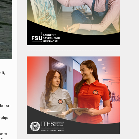
li,
ako se
plije
anom.