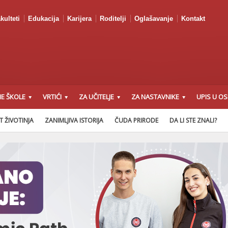
kulteti
Edukacija
Karijera
Roditelji
Oglašavanje
Kontakt
E ŠKOLE
VRTIĆI
ZA UČITELJE
ZA NASTAVNIKE
UPIS U O
T ŽIVOTINJA
ZANIMLJIVA ISTORIJA
ČUDA PRIRODE
DA LI STE ZNALI?