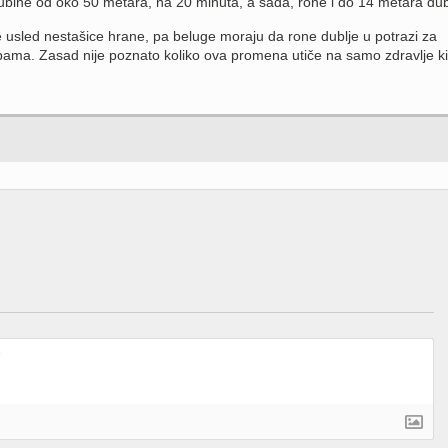
 dubine od oko 50 metara, na 20 minuta, a sada, rone i do 14 metara dub
usled nestašice hrane, pa beluge moraju da rone dublje u potrazi za
bama. Zasad nije poznato koliko ova promena utiče na samo zdravlje ki