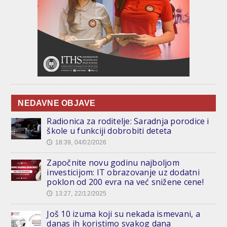
NEDAVNE OBJAVE
Radionica za roditelje: Saradnja porodice i
škole u funkciji dobrobiti deteta
18:39, 04/02/2026
🕔
Započnite novu godinu najboljom
investicijom: IT obrazovanje uz dodatni
poklon od 200 evra na već snižene cene!
13:27, 22/12/2025
🕔
Još 10 izuma koji su nekada ismevani, a
danas ih koristimo svakog dana