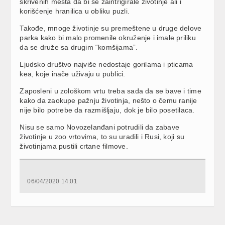
skrivenih mesta da bi se zaintrigirale životinje ali i
korišćenje hranilica u obliku puzli.
Takođe, mnoge životinje su premeštene u druge delove
parka kako bi malo promenile okruženje i imale priliku
da se druže sa drugim “komšijama”.
Ljudsko društvo najviše nedostaje gorilama i pticama
kea, koje inače uživaju u publici.
Zaposleni u zološkom vrtu treba sada da se bave i time
kako da zaokupe pažnju životinja, nešto o čemu ranije
nije bilo potrebe da razmišljaju, dok je bilo posetilaca.
Nisu se samo Novozelanđani potrudili da zabave
životinje u zoo vrtovima, to su uradili i Rusi, koji su
životinjama pustili crtane filmove.
06/04/2020 14:01