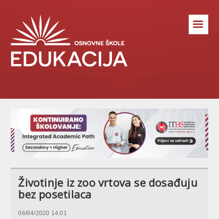
☰
Životinje iz zoo vrtova se dosađuju
bez posetilaca
06/04/2020 14:01