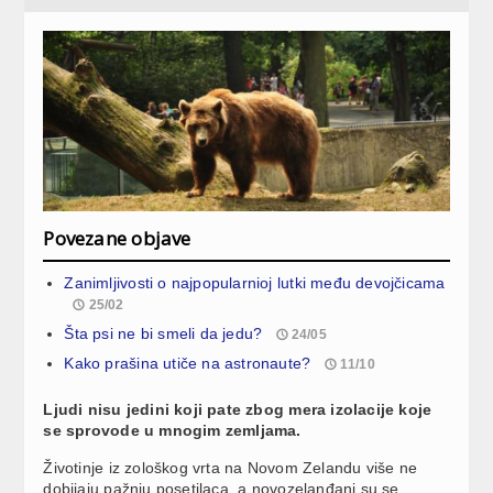
Povezane objave
Zanimljivosti o najpopularnioj lutki među devojčicama
25/02
Šta psi ne bi smeli da jedu?
24/05
Kako prašina utiče na astronaute?
11/10
Ljudi nisu jedini koji pate zbog mera izolacije koje
se sprovode u mnogim zemljama.
Životinje iz zološkog vrta na Novom Zelandu više ne
dobijaju pažnju posetilaca, a novozelanđani su se