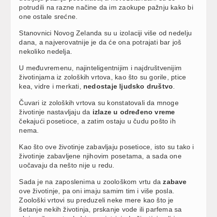
potrudili na razne načine da im zaokupe pažnju kako bi
one ostale srećne.
Stanovnici Novog Zelanda su u izolaciji više od nedelju
dana, a najverovatnije je da će ona potrajati bar još
nekoliko nedelja.
U međuvremenu, najinteligentnijim i najdruštvenijim
životinjama iz zoloških vrtova, kao što su gorile, ptice
kea, vidre i merkati,
nedostaje ljudsko društvo
.
Čuvari iz zoloških vrtova su konstatovali da mnoge
životinje nastavljaju da
izlaze u određeno vreme
čekajući posetioce, a zatim ostaju u čudu pošto ih
nema.
Kao što ove životinje zabavljaju posetioce, isto su tako i
životinje zabavljene njihovim posetama, a sada one
uočavaju da nešto nije u redu.
Sada je na zaposlenima u zoološkom vrtu da
zabave
ove životinje, pa oni imaju samim tim i više posla.
Zoološki vrtovi su preduzeli neke mere kao što je
šetanje nekih životinja, prskanje vode ili parfema sa