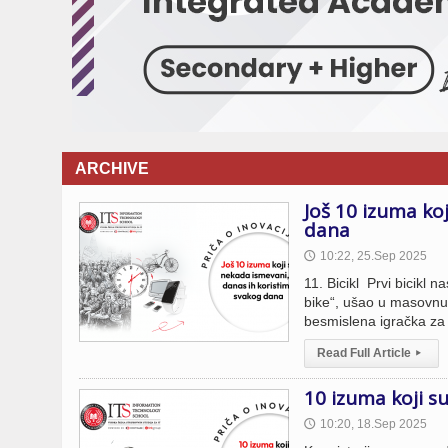
ARCHIVE
Još 10 izuma ko
dana
10:22, 25.Sep 2025
🕔
11. Bicikl Prvi bicikl 
bike“, ušao u masovnu
besmislena igračka za
Read Full Article
▸
10 izuma koji s
10:20, 18.Sep 2025
🕔