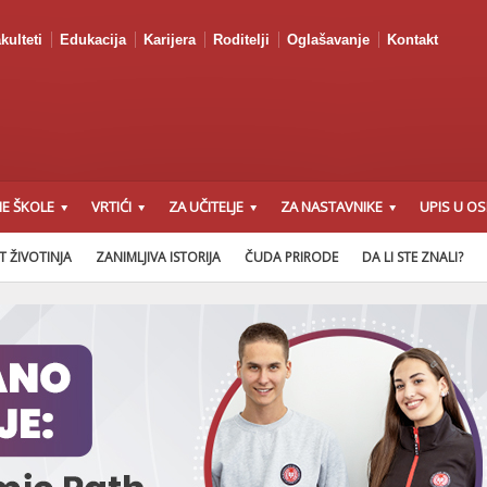
kulteti
Edukacija
Karijera
Roditelji
Oglašavanje
Kontakt
E ŠKOLE
VRTIĆI
ZA UČITELJE
ZA NASTAVNIKE
UPIS U O
T ŽIVOTINJA
ZANIMLJIVA ISTORIJA
ČUDA PRIRODE
DA LI STE ZNALI?