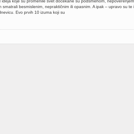
od ideja koje su promenile svet dočekane su podsmehom, nepoverenjem 
h smatrali besmislenim, nepraktičnim ili opasnim. A ipak – upravo su te 
nevicu. Evo prvih 10 izuma koji su