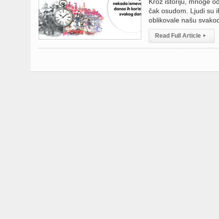
Kroz istoriju, mnoge 
čak osudom. Ljudi su i
oblikovale našu svakod
Read Full Article
▸