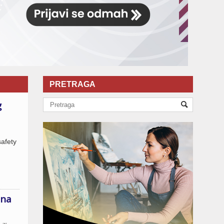
PRETRAGA
g
safety
ana