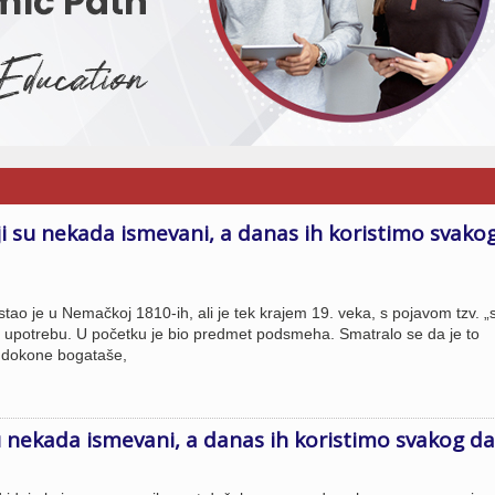
ji su nekada ismevani, a danas ih koristimo svako
nastao je u Nemačkoj 1810-ih, ali je tek krajem 19. veka, s pojavom tzv. „
 upotrebu. U početku je bio predmet podsmeha. Smatralo se da je to
 dokone bogataše,
u nekada ismevani, a danas ih koristimo svakog d