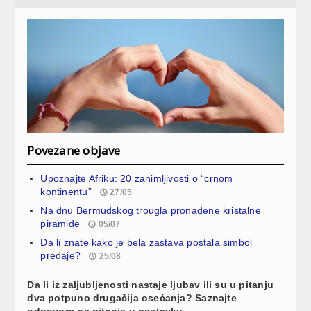
Povezane objave
Upoznajte Afriku: 20 zanimljivosti o “crnom
kontinentu”
27/05
Na dnu Bermudskog trougla pronađene kristalne
piramide
05/07
Da li znate kako je bela zastava postala simbol
predaje?
25/08
Da li iz zaljubljenosti nastaje ljubav ili su u pitanju
dva potpuno drugačija osećanja? Saznajte
odgovore na pitanja u nastavku.