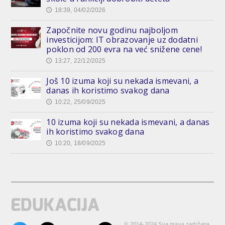
18:39, 04/02/2026
🕔
Započnite novu godinu najboljom
investicijom: IT obrazovanje uz dodatni
poklon od 200 evra na već snižene cene!
13:27, 22/12/2025
🕔
Još 10 izuma koji su nekada ismevani, a
danas ih koristimo svakog dana
10:22, 25/09/2025
🕔
10 izuma koji su nekada ismevani, a danas
ih koristimo svakog dana
10:20, 18/09/2025
🕔
© 2014-2024 Sva prava zadržana.