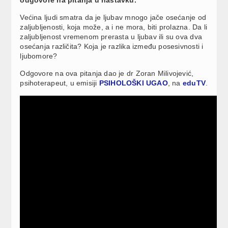
Većina ljudi smatra da je ljubav mnogo jače osećanje od
zaljubljenosti, koja može, a i ne mora, biti prolazna. Da li
zaljubljenost vremenom prerasta u ljubav ili su ova dva
osećanja različita? Koja je razlika između posesivnosti i
ljubomore?
Odgovore na ova pitanja dao je dr Zoran Milivojević,
psihoterapeut, u emisiji
PSIHOLOŠKI UGAO
, na
eduTV
.