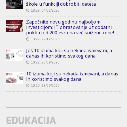
škole u funkciji dobrobiti deteta
18:39, 04/02/2026
🕔
Započnite novu godinu najboljom
investicijom: IT obrazovanje uz dodatni
poklon od 200 evra na već snižene cene!
13:27, 22/12/2025
🕔
Još 10 izuma koji su nekada ismevani, a
danas ih koristimo svakog dana
10:22, 25/09/2025
🕔
10 izuma koji su nekada ismevani, a danas
ih koristimo svakog dana
10:20, 18/09/2025
🕔