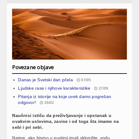
Povezane objave
Danas je Svetski dan pčela
07/05
Ljudske rase i njihove karakteristike
27/09
Pitanja iz istorije na koje uvek damo pogrešan
odgovor!
26/02
Naučnici ističu da preživljavanje i opstanak u
ovakvim uslovima, zavise i od toga šta imamo na
sebi i pri sebi.
Naime, ako bismo u pustinji imali sklonište, vodu,