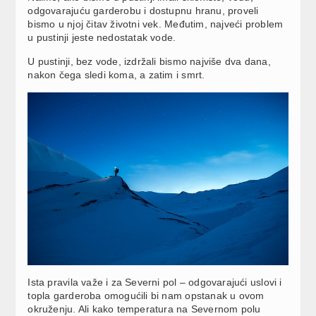
odgovarajuću garderobu i dostupnu hranu, proveli
bismo u njoj čitav životni vek. Međutim, najveći problem
u pustinji jeste nedostatak vode.
U pustinji, bez vode, izdržali bismo najviše dva dana,
nakon čega sledi koma, a zatim i smrt.
Ista pravila važe i za Severni pol – odgovarajući uslovi i
topla garderoba omogućili bi nam opstanak u ovom
okruženju. Ali kako temperatura na Severnom polu