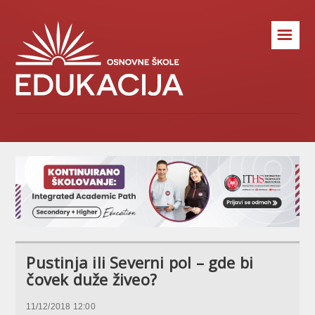
☰
Pustinja ili Severni pol – gde bi
čovek duže živeo?
11/12/2018 12:00