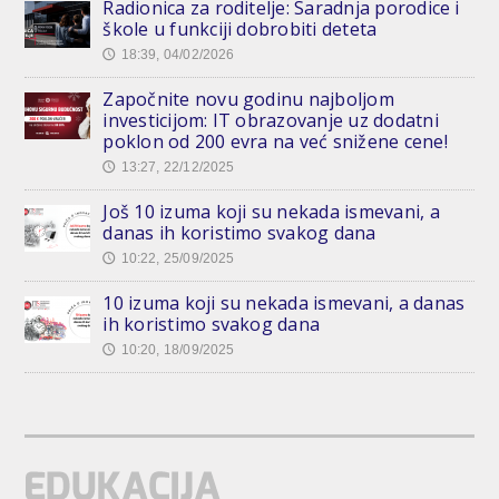
Radionica za roditelje: Saradnja porodice i
škole u funkciji dobrobiti deteta
18:39, 04/02/2026
🕔
Započnite novu godinu najboljom
investicijom: IT obrazovanje uz dodatni
poklon od 200 evra na već snižene cene!
13:27, 22/12/2025
🕔
Još 10 izuma koji su nekada ismevani, a
danas ih koristimo svakog dana
10:22, 25/09/2025
🕔
10 izuma koji su nekada ismevani, a danas
ih koristimo svakog dana
10:20, 18/09/2025
🕔