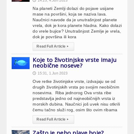
14:23, 4.Jun 2023
🕔
Na planeti Zemlji dolazi do pojave usijane
mase na površini, koja se naziva lava.
Naučnici navode da je unutrašnjost planete
vrela, dok je kora planete hladna. Kako dolazi
do vrele bujice? Unutrašnjost Zemlje je vrela,
dok je površina ili kora
Read Full Article
▸
Koje to životinjske vrste imaju
neobične noseve?
15:31, 1.Jun 2023
🕔
Ove retke životinjske vrste, izdvajaju se od
drugih životinjskih vrsta po svojim neobičnim
nosevima. Riba jednorog Ova vrsta ribe
predstavlja jedno od najneobičnijih vrsta iz
morskih dubina. Naučnici još uvek nisu otkrili
čemu tačno služi rog, osim što ovim ribama
Read Full Article
▸
Zašto je nebo plave boje?