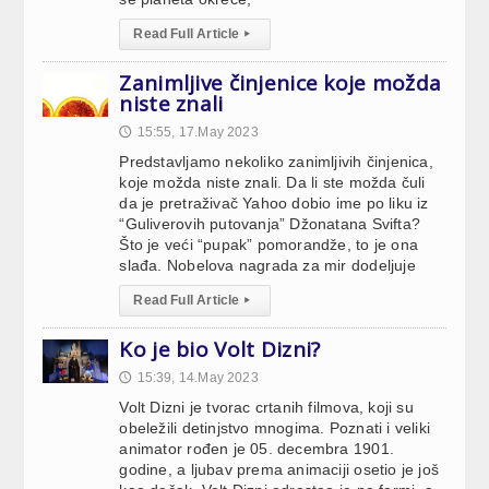
Read Full Article
▸
Zanimljive činjenice koje možda
niste znali
15:55, 17.May 2023
🕔
Predstavljamo nekoliko zanimljivih činjenica,
koje možda niste znali. Da li ste možda čuli
da je pretraživač Yahoo dobio ime po liku iz
“Guliverovih putovanja” Džonatana Svifta?
Što je veći “pupak” pomorandže, to je ona
slađa. Nobelova nagrada za mir dodeljuje
Read Full Article
▸
Ko je bio Volt Dizni?
15:39, 14.May 2023
🕔
Volt Dizni je tvorac crtanih filmova, koji su
obeležili detinjstvo mnogima. Poznati i veliki
animator rođen je 05. decembra 1901.
godine, a ljubav prema animaciji osetio je još