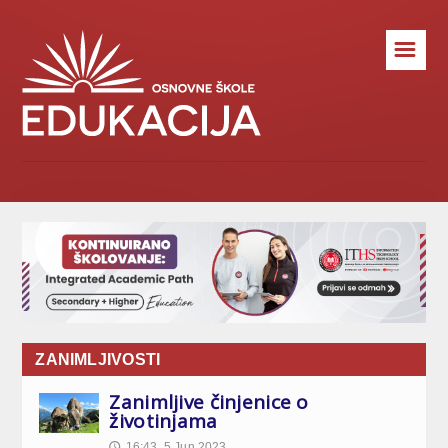
☰
ZANIMLJIVOSTI
Zanimljive činjenice o
životinjama
16:43, 5.Jun 2023
🕔