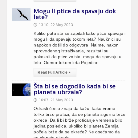
Mogu li ptice da spavaju dok
lete?
13:10, 22.May 2023
🕔
Koliko puta ste se zapitali kako ptice spavaju i
mogu li da spavaju tokom leta? Naučnici su
napokon došli do odgovora. Naime, nakon
sprovedenog istraživanja, rezultati su
pokazali da ptice zaista, mogu da spavaju u
letu. Odmor tokom leta Pojedine
Read Full Article
▸
Šta bi se dogodilo kada bi se
planeta ubrzala?
16:07, 21.May 2023
🕔
Odrasli često znaju da kažu, kako vreme
toliko brzo prolazi, da se planeta sigurno brže
okreće. Da li bi brže proticanje vremena bilo
jedina posledica, ukoliko bi planeta Zemlja
počela brže da se okreće? Ne osećamo da
se planeta okreće,