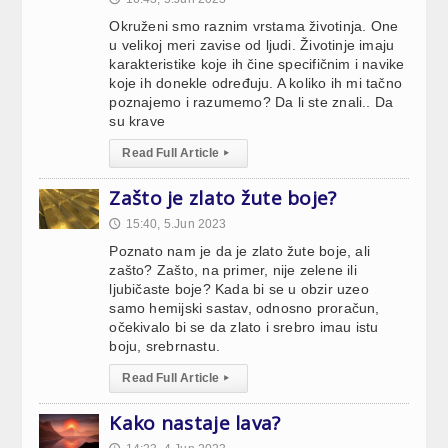
Okruženi smo raznim vrstama životinja. One
u velikoj meri zavise od ljudi. Životinje imaju
karakteristike koje ih čine specifičnim i navike
koje ih donekle određuju. A koliko ih mi tačno
poznajemo i razumemo? Da li ste znali.. Da
su krave
Read Full Article
▸
Zašto je zlato žute boje?
15:40, 5.Jun 2023
🕔
Poznato nam je da je zlato žute boje, ali
zašto? Zašto, na primer, nije zelene ili
ljubičaste boje? Kada bi se u obzir uzeo
samo hemijski sastav, odnosno proračun,
očekivalo bi se da zlato i srebro imau istu
boju, srebrnastu.
Read Full Article
▸
Kako nastaje lava?