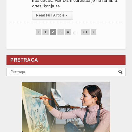
kao dečak. Volt Dizni odrastao je na farmi, a
crteži konja sa
Read Full Article
▸
1
2
3
4
…
81
◂
▸
PRETRAGA