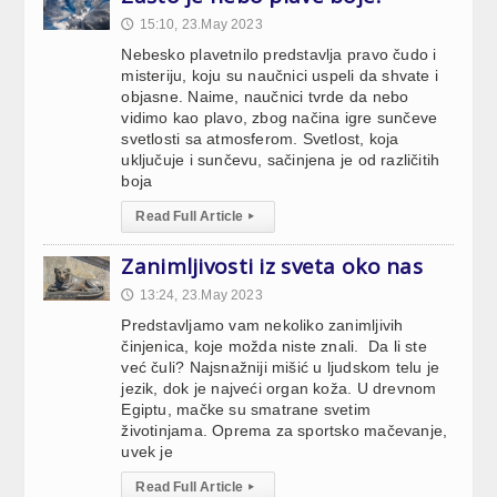
15:10, 23.May 2023
🕔
Nebesko plavetnilo predstavlja pravo čudo i
misteriju, koju su naučnici uspeli da shvate i
objasne. Naime, naučnici tvrde da nebo
vidimo kao plavo, zbog načina igre sunčeve
svetlosti sa atmosferom. Svetlost, koja
uključuje i sunčevu, sačinjena je od različitih
boja
Read Full Article
▸
Zanimljivosti iz sveta oko nas
13:24, 23.May 2023
🕔
Predstavljamo vam nekoliko zanimljivih
činjenica, koje možda niste znali. Da li ste
već čuli? Najsnažniji mišić u ljudskom telu je
jezik, dok je najveći organ koža. U drevnom
Egiptu, mačke su smatrane svetim
životinjama. Oprema za sportsko mačevanje,
uvek je
Read Full Article
▸