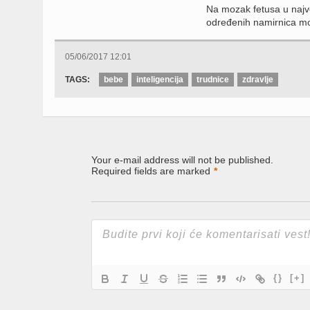
Na mozak fetusa u najve
određenih namirnica mo
05/06/2017 12:01
TAGS:
bebe
inteligencija
trudnice
zdravlje
Your e-mail address will not be published.
Required fields are marked
*
{}
[+]