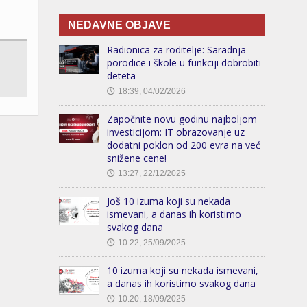
.
NEDAVNE OBJAVE
Radionica za roditelje: Saradnja
porodice i škole u funkciji dobrobiti
deteta
18:39, 04/02/2026
🕔
Započnite novu godinu najboljom
investicijom: IT obrazovanje uz
dodatni poklon od 200 evra na već
snižene cene!
13:27, 22/12/2025
🕔
Još 10 izuma koji su nekada
ismevani, a danas ih koristimo
svakog dana
10:22, 25/09/2025
🕔
10 izuma koji su nekada ismevani,
a danas ih koristimo svakog dana
10:20, 18/09/2025
🕔