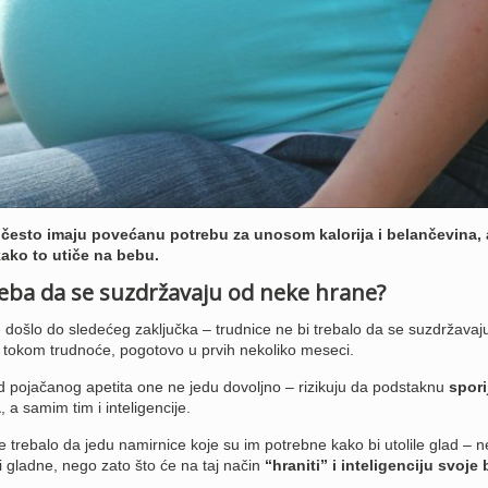
često imaju povećanu potrebu za unosom kalorija i belančevina, 
 kako to utiče na bebu.
treba da se suzdržavaju od neke hrane?
 došlo do sledećeg zaključka – trudnice ne bi trebalo da se suzdržavaj
e tokom trudnoće, pogotovo u prvih nekoliko meseci.
d pojačanog apetita one ne jedu dovoljno – rizikuju da podstaknu
spori
a
, a samim tim i inteligencije.
e trebalo da jedu namirnice koje su im potrebne kako bi utolile glad – n
i gladne, nego zato što će na taj način
“hraniti” i inteligenciju svoje