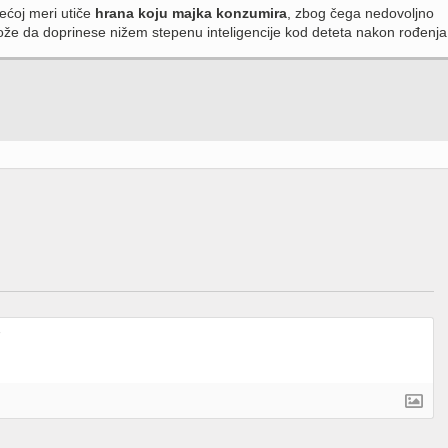
ćoj meri utiče
hrana koju majka konzumira
, zbog čega nedovoljno
že da doprinese nižem stepenu inteligencije kod deteta nakon rođenja