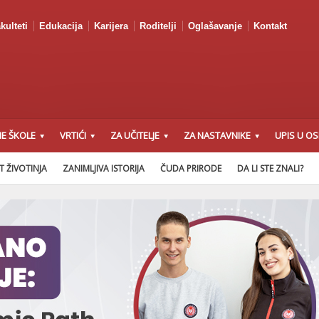
kulteti
Edukacija
Karijera
Roditelji
Oglašavanje
Kontakt
E ŠKOLE
VRTIĆI
ZA UČITELJE
ZA NASTAVNIKE
UPIS U O
T ŽIVOTINJA
ZANIMLJIVA ISTORIJA
ČUDA PRIRODE
DA LI STE ZNALI?