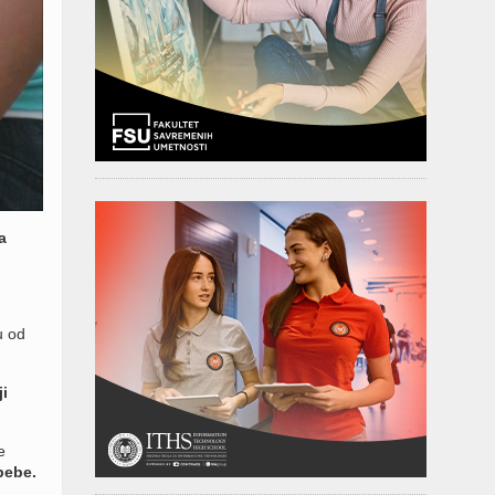
a
u od
ji
e
 bebe.