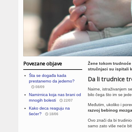
Povezane objave
Žene tokom trudnoće 
stručnjaci su ispitali
Šta se događa kada
Da li trudnice 
prestanemo da jedemo?
08/09
Naime, istraživanjem se
Namirnica koja nas brani od
bilo čega što im se jed
mnogih bolesti
22/07
Međutim, ukoliko i pore
Kako deca reaguju na
razvoj bebinog mozg
šećer?
18/06
Ovo znači da bi trudinic
samo zato više neće bit