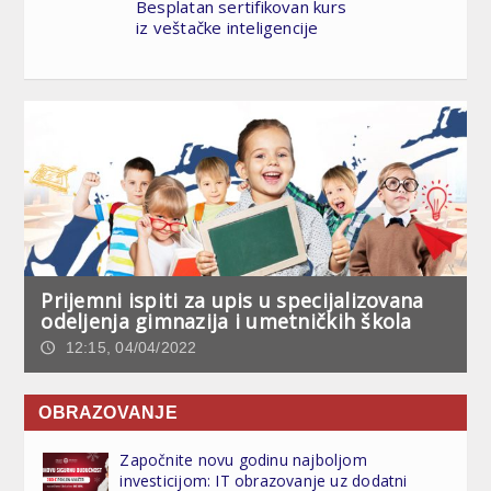
Besplatan sertifikovan kurs
iz veštačke inteligencije
Prijemni ispiti za upis u specijalizovana
odeljenja gimnazija i umetničkih škola
12:15, 04/04/2022
🕔
OBRAZOVANJE
Započnite novu godinu najboljom
investicijom: IT obrazovanje uz dodatni