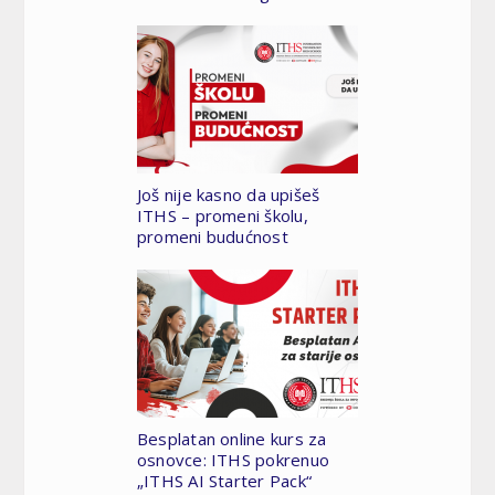
Još nije kasno da upišeš
ITHS – promeni školu,
promeni budućnost
Besplatan online kurs za
osnovce: ITHS pokrenuo
„ITHS AI Starter Pack“