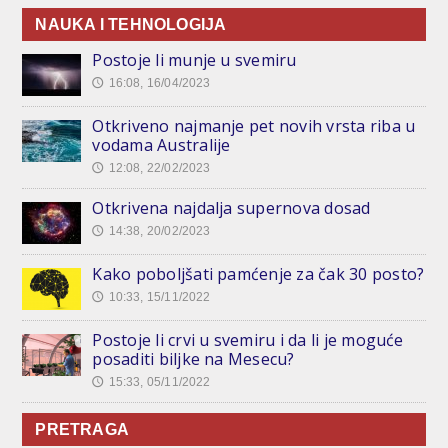
NAUKA I TEHNOLOGIJA
Postoje li munje u svemiru
16:08, 16/04/2023
🕔
Otkriveno najmanje pet novih vrsta riba u
vodama Australije
12:08, 22/02/2023
🕔
Otkrivena najdalja supernova dosad
14:38, 20/02/2023
🕔
Kako poboljšati pamćenje za čak 30 posto?
10:33, 15/11/2022
🕔
Postoje li crvi u svemiru i da li je moguće
posaditi biljke na Mesecu?
15:33, 05/11/2022
🕔
PRETRAGA