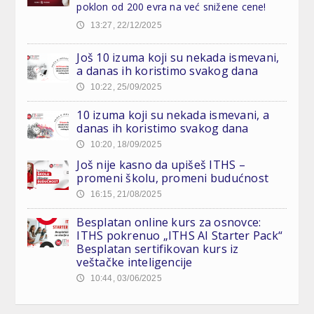
poklon od 200 evra na već snižene cene!
13:27, 22/12/2025
🕔
Još 10 izuma koji su nekada ismevani,
a danas ih koristimo svakog dana
10:22, 25/09/2025
🕔
10 izuma koji su nekada ismevani, a
danas ih koristimo svakog dana
10:20, 18/09/2025
🕔
Još nije kasno da upišeš ITHS –
promeni školu, promeni budućnost
16:15, 21/08/2025
🕔
Besplatan online kurs za osnovce:
ITHS pokrenuo „ITHS AI Starter Pack“
Besplatan sertifikovan kurs iz
veštačke inteligencije
10:44, 03/06/2025
🕔