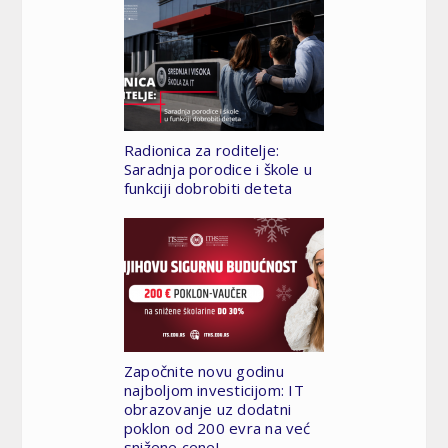
Radionica za roditelje:
Saradnja porodice i škole u
funkciji dobrobiti deteta
Započnite novu godinu
najboljom investicijom: IT
obrazovanje uz dodatni
poklon od 200 evra na već
snižene cene!