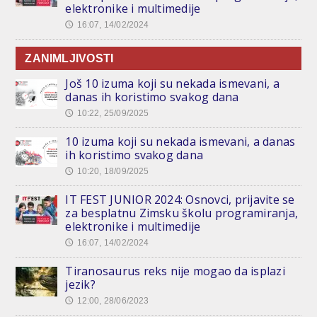
elektronike i multimedije
16:07, 14/02/2024
🕔
ZANIMLJIVOSTI
Još 10 izuma koji su nekada ismevani, a
danas ih koristimo svakog dana
10:22, 25/09/2025
🕔
10 izuma koji su nekada ismevani, a danas
ih koristimo svakog dana
10:20, 18/09/2025
🕔
IT FEST JUNIOR 2024: Osnovci, prijavite se
za besplatnu Zimsku školu programiranja,
elektronike i multimedije
16:07, 14/02/2024
🕔
Tiranosaurus reks nije mogao da isplazi
jezik?
12:00, 28/06/2023
🕔