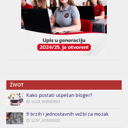
ŽIVOT
Kako postati uspešan bloger?
11:33, 02/03/2023
🕔
9 brzih i jednostavnih vežbi za mozak
12:57, 07/02/2023
🕔