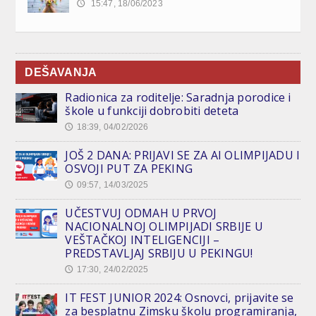
15:47, 18/06/2023
🕔
DEŠAVANJA
Radionica za roditelje: Saradnja porodice i
škole u funkciji dobrobiti deteta
18:39, 04/02/2026
🕔
JOŠ 2 DANA: PRIJAVI SE ZA AI OLIMPIJADU I
OSVOJI PUT ZA PEKING
09:57, 14/03/2025
🕔
UČESTVUJ ODMAH U PRVOJ
NACIONALNOJ OLIMPIJADI SRBIJE U
VEŠTAČKOJ INTELIGENCIJI –
PREDSTAVLJAJ SRBIJU U PEKINGU!
17:30, 24/02/2025
🕔
IT FEST JUNIOR 2024: Osnovci, prijavite se
za besplatnu Zimsku školu programiranja,