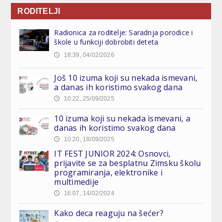
RODITELJI
Radionica za roditelje: Saradnja porodice i
škole u funkciji dobrobiti deteta
18:39, 04/02/2026
🕔
Još 10 izuma koji su nekada ismevani,
a danas ih koristimo svakog dana
10:22, 25/09/2025
🕔
10 izuma koji su nekada ismevani, a
danas ih koristimo svakog dana
10:20, 18/09/2025
🕔
IT FEST JUNIOR 2024: Osnovci,
prijavite se za besplatnu Zimsku školu
programiranja, elektronike i
multimedije
16:07, 14/02/2024
🕔
Kako deca reaguju na šećer?